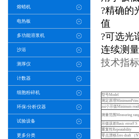
熔蜡机
?
精确的
值
电热板
?
可选光
多功能溶浆机
连续测量
沙浴
技术指标 Sp
测厚仪
计数器
细胞粉碎机
型号
Model
测定原理
MinimumPrinci
环保/分析仪器
zui小示值
Minimum read
测量范围
Measuring ran
试验设备
示值误差
Basic errorF.S
重复性
Repeatability
更多分类
零点漂移
Zero draft
（
N