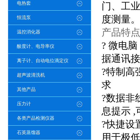
电热套
门、工
度测量
恒流泵
产品特
温控消化器
?
微电脑
酸度计、电导率仪
据通讯
离子计、自动电位滴定仪
?
特制高
超声波清洗机
求
其他产品
?
数据非
压力计
息提示 
各类产品检测仪器
?
快捷设
石英蒸馏器
用于极