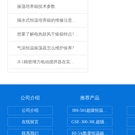
振荡培养箱技术参数
隔水式恒温培养箱的维修注意事项分享
想要了解电热鼓风干燥箱特点?请看这里。
气浴恒温振荡器怎么维护保养?
JJ-1精密增力电动搅拌器在实验室中的应用
公司介绍
推荐产品
公司介绍
HH-501超级恒温水浴
在线留言
GSE-300-30L超级循环恒温油浴锅
联系我们
HJ-5A数显恒温磁力搅拌器