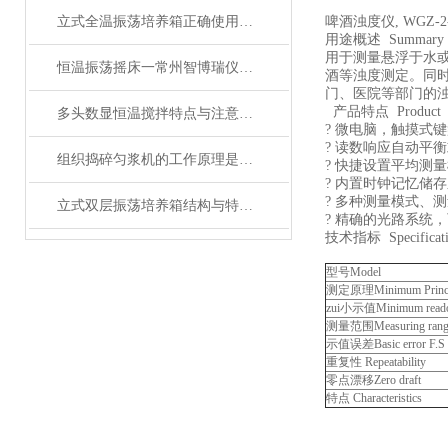
立式全温振荡培养箱正确使用维护工作有哪些方面？
啤酒浊度仪, WGZ-
用途概述 Summary of
用于测量悬浮于水
恒温振荡摇床一常州智博瑞仪器制造有限公司生产
酒等浊度测定。同
门、医院等部门的
产品特点 Produ
多头数显恒温搅拌特点与注意事项
? 微电脑，触摸式
? 读数响应自动平
组织捣碎匀浆机的工作原理是什么？
? 快捷设置平均测
? 内置时钟记忆储
? 多种测量模式、
立式双层振荡培养箱结构与特点的相关介绍
? 精确的光路系统
技术指标 Specificati
型号Model
测定原理Minimum Princi
zui小示值Minimum read
测量范围Measuring rang
示值误差Basic error F.S
重复性 Repeatability
零点漂移Zero draft
特点 Characteristics