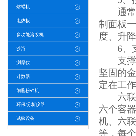
熔蜡机
通常配
电热板
制面板
度、升
多功能溶浆机
6、支
沙浴
支撑架
测厚仪
坚固的
计数器
定在工
细胞粉碎机
六联自
环保/分析仪器
六个容
试验设备
机、六
等，每