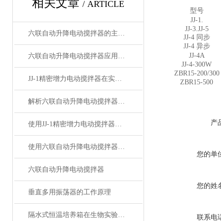
相关文章
/ ARTICLE
型号
JJ-1.
JJ-3.JJ-5
六联自动升降电动搅拌器的主要组成部分
JJ-4
同步
JJ-4
异步
JJ-4A
六联自动升降电动搅拌器应用范围及产品特点
JJ-4-300W
ZBR15-200/300
JJ-1精密增力电动搅拌器在实验室中的应用
ZBR15-500
解析六联自动升降电动搅拌器的使用说明
产
使用JJ-1精密增力电动搅拌器搅拌皂液的一些注意事项
使用六联自动升降电动搅拌器搅拌皂液的7个注意事项
您的单
六联自动升降电动搅拌器
您的姓
垂直多用振荡器的工作原理
隔水式恒温培养箱在生物实验中的应用
联系电