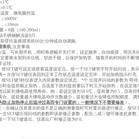
±1℃
0.5℃
示温度，微电脑控温
≤1000W
≤10min
浆量＜8袋（100-200ml）
移动不锈钢解冻蓝8只
动双臂往返摇摆系统60次/分钟或自动调频。
溶浆机
注意事项
定水温，可长期开机，用时将摆幅开关打开，设定频率，自动摇摆，用完关
一定要将水加到水位线，切勿干烧，以保护加热管。随着开机时间的不断
常运转。
度：按SET键可设定或查看温度设定点。按一下SET键管字符开始闪动，
再一次按SET键仪表回到正常工作状态温度设定完毕，开始加热指示灯亮
置：按SET键3秒仪表进入内层参数设定状态。*个 出现并闪动的参数为 
出时会提前截止加热，当温度下跌到提前量以下时又开始加热，在设定值
以延长继电器使用寿命。例：若设定值为50.0℃，提前量为0.5，仪表控制加热到4
吸合。提前量越大继电器动作次数越少，提前量过大会降低控制精度。调整
为防止加热停止后温冲过高而专门设置的，一般情况下不需要修改
﹚。
修正：在确认仪表显示的值不是正确的测量值时可对显示值进行修正。按SET
一次SET键出现闪动的参数即误差修正参数，配合△或▽键可修改此参数。误
一下SET键退出。仪表出厂时修正值为0.0。