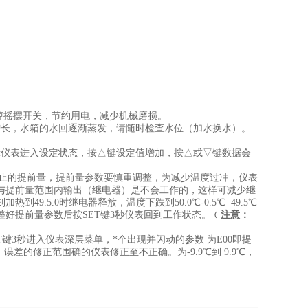
掉摇摆开关，节约用电，减少机械磨损。
增长，水箱的水回逐渐蒸发，请随时检查水位（加水换水）。
表示仪表进入设定状态，按△键设定值增加，按△或▽键数据会
。
即停止的提前量，提前量参数要慎重调整，为减少温度过冲，仪表
与提前量范围内输出（继电器）是不会工作的，这样可减少继
9.5.0时继电器释放，温度下跌到50.0℃-0.5℃=49.5℃
好提前量参数后按SET键3秒仪表回到工作状态。
﹙注意：
键3秒进入仪表深层菜单，*个出现并闪动的参数 为E00即提
差的修正范围确的仪表修正至不正确。为-9.9℃到 9.9℃，