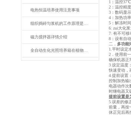
1：温控37℃
2：温控精度±
电热恒温培养使用注意事项
3：数码显
4：加热功率.
5：解冻时间，
组织捣碎匀浆机的工作原理是什么？
6: zui大化
7: 有不可
磁力搅拌器详情介绍
8：设有自
二．
多功能
1.平时设
全自动生化光照培养箱在植物生物学研究中的应用
2．使用前
确保机器正
3.设定温
快速变动，
4.提前设
控制加热输
电器动作次数
时继电器又
提前设置是
5.误差的
前量，再按
休正完后再按