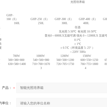
光照培养箱
GHP-
160
（
E
）
GHP-250
（
E
）
GHP-300
（
E
）
GHP-400
（
E
）
GH
160L
250L
300L
400L
统
任选
围
无光照
5-50
℃
有光照
10-50
℃
度
普光
0
～
6000LX
五级可调
强光
0
～
12000LX
五级
率
0.1
℃
性
± 1
℃
度
± 0.5
℃（环境温度
5- 25°
）
～
220V 50Hz
700W
1000W
1200W
1500W
寸
500×380×800
540×500×980
560×500×1200
600×550×1250
6
寸
630×580×1400
710×700×1670
726×705×1750
766×755×1800
8
架
3
4
产品：
的单位：