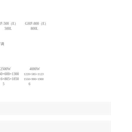
P-500
（
E
）
GHP-800
（
E
）
500L
800L
可调
2500W
4000W
50×600×1300
1220×585×1123
16×805×1850
1550×900×1900
5
6