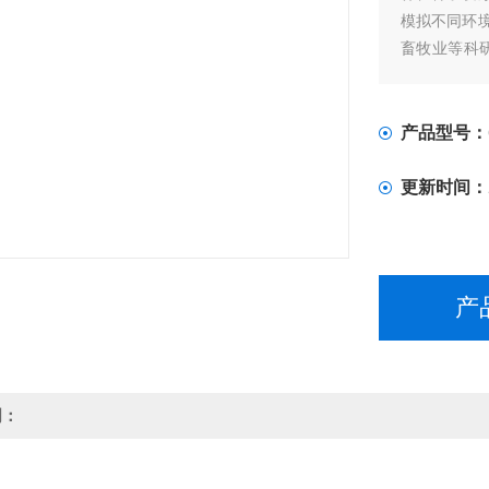
模拟不同环
畜牧业等科
格21800-278
产品型号：
更新时间：
产
明：