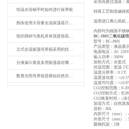
采用高效过滤器：直径
恒温水浴锅平时如何进行保养呢
特殊工艺制造确保
选用进口离心风机
熟练使用大容量全温振荡器只要学会这9个步骤即可
内胆均为镜面不锈
组织捣碎匀浆机具有强度很高的粉碎效果
BC-J80S二氧化
型号：
BC-J80S
产品类型：液晶显
立式全温振荡培养箱采用的技术特点详细分析报告
电源电压：AC 220V±
输入功率：500W
加热方式：水套式
分液漏斗垂直多用振荡器在哪些实验中应用广泛？
控温范围：室温 5℃-
温度分辨率：0.1℃
数显光照培养箱是模似自然光的恒温设备
温度波动度：<±0.5
温度均匀度：<±0.8
CO2控制范围：0-2
CO2控制方式：红外
CO2恢复时间：≤浓度
加湿方式：自然蒸
容积：80L
内胆尺寸（mm）：40
外形尺寸（mm）：55
载物托架：2块