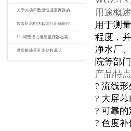
WGZ-
用途概述 Su
关于大功率数显恒温搅拌器的使用和维护事项你都知道多少
用于测
数显恒温电热套如何正确操作？这套方法你不得不知！
程度，
JJ-1精密增力电动搅拌器在实验室中的应用
净水厂
微量振荡器具体参数说明
院等部
产品特点 Pr
? 流线
? 大屏
? 可靠
? 色度