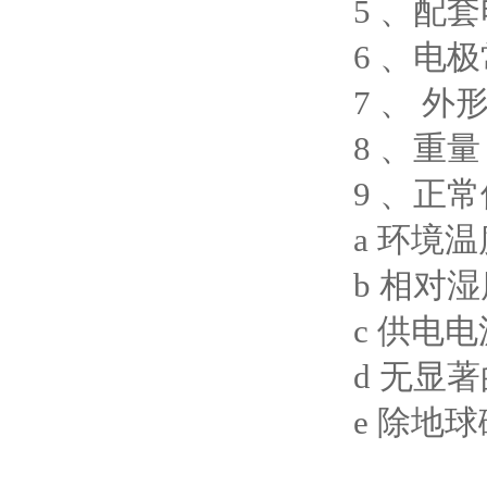
5 、配套
6 、电极常
7 、 外形尺
8 、重量：
9 、正
a 环境温
b 相对湿
c 供电
d 无显
e 除地