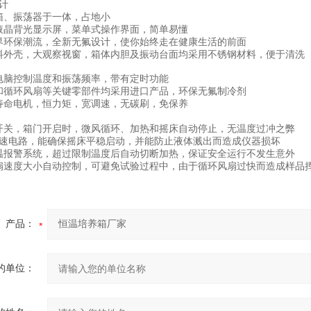
计
箱、振荡器于一体，占地小
液晶背光显示屏，菜单式操作界面，简单易懂
界环保潮流，全新无氟设计，使你始终走在健康生活的前面
料外壳，大观察视窗，箱体内胆及振动台面均采用不锈钢材料，便于清洗
电脑控制温度和振荡频率，带有定时功能
和循环风扇等关键零部件均采用进口产品，环保无氟制冷剂
寿命电机，恒力矩，宽调速，无碳刷，免保养
开关，箱门开启时，微风循环、加热和摇床自动停止，无温度过冲之弊
转速电路，能确保摇床平稳启动，并能防止液体溅出而造成仪器损坏
温报警系统，超过限制温度后自动切断加热，保证安全运行不发生意外
扇速度大小自动控制，可避免试验过程中，由于循环风扇过快而造成样品
产品：
的单位：