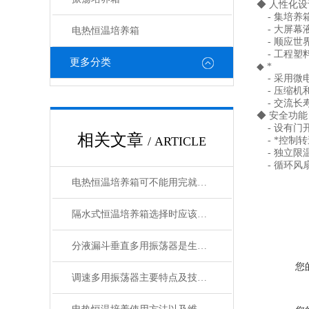
◆ 人性化设
- 集培养
- 大屏幕
电热恒温培养箱
- 顺应世
- 工程塑
更多分类
◆ *
- 采用微
- 压缩机
- 交流长
◆ 安全功能
- 设有门
相关文章
/ ARTICLE
- *控制
- 独立限
- 循环风
电热恒温培养箱可不能用完就算了，这些保养工作一定要做到位！
隔水式恒温培养箱选择时应该考虑的主要因素有哪些?
分液漏斗垂直多用振荡器是生物培养*的实验室设备
您
调速多用振荡器主要特点及技术指标