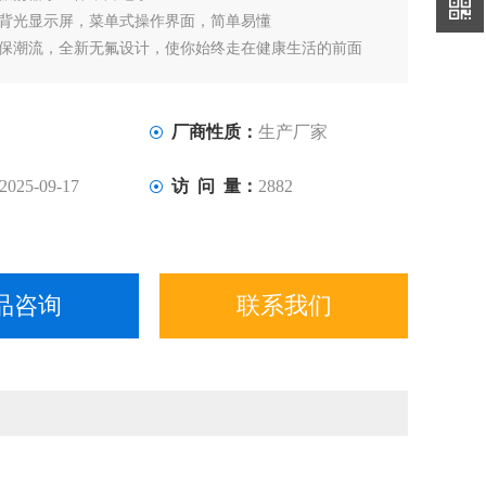
晶背光显示屏，菜单式操作界面，简单易懂
环保潮流，全新无氟设计，使你始终走在健康生活的前面
料外壳，大观察视窗，箱体内胆及振动台面均采用不锈钢材
洗
厂商性质：
生产厂家
2025-09-17
访 问 量：
2882
品咨询
联系我们