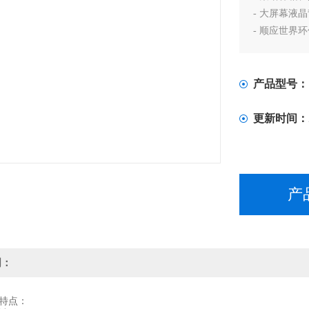
- 大屏幕液
- 顺应世界
- 工程塑
料，便于清
产品型号：
更新时间：
产
明：
特点：