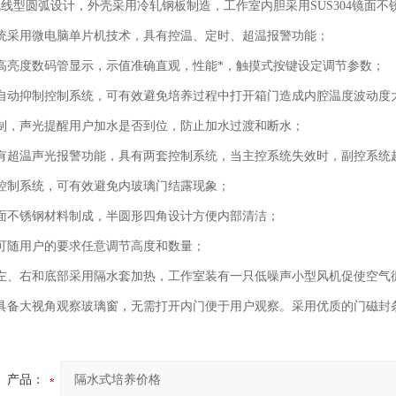
流线型圆弧设计，外壳采用冷轧钢板制造，工作室内胆采用SUS304镜面
统采用微电脑单片机技术，具有控温、定时、超温报警功能；
高亮度数码管显示，示值准确直观，性能*，触摸式按键设定调节参数；
自动抑制控制系统，可有效避免培养过程中打开箱门造成内腔温度波动度
制，声光提醒用户加水是否到位，防止加水过渡和断水；
有超温声光报警功能，具有两套控制系统，当主控系统失效时，副控系统
控制系统，可有效避免内玻璃门结露现象；
面不锈钢材料制成，半圆形四角设计方便内部清洁；
可随用户的要求任意调节高度和数量；
左、右和底部采用隔水套加热，工作室装有一只低噪声小型风机促使空气
具备大视角观察玻璃窗，无需打开内门便于用户观察。采用优质的门磁封
产品：