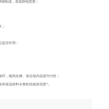
不锈钢制成，表面静电喷塑；
大；
起监控作用；
循环，微风吹拂、保证箱内温度均匀性；
条和保温材料令整机性能体现更*。