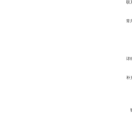
联
常
详
补