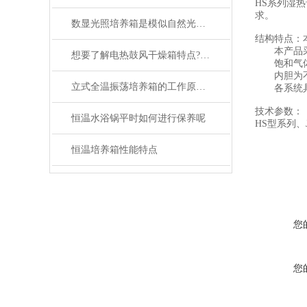
HS系列湿热
求。
数显光照培养箱是模似自然光的恒温设备
结构特点：
本产品采用
想要了解电热鼓风干燥箱特点?请看这里。
饱和气体
内胆为不
立式全温振荡培养箱的工作原理与功能解析
各系统具
技术参数：
恒温水浴锅平时如何进行保养呢
HS型系列、
恒温培养箱性能特点
您
您