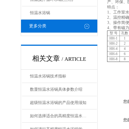
产、环保、
特点：
1、工作室
恒温水浴锅
2、温控精
3、操作简
更多分类
4、带有磁
型 号
孔数
HH-1
1
HH-2
2
HH-4
4
HH-6
6
相关文章
/ ARTICLE
HH-8
8
恒温水浴锅技术指标
数显恒温水浴锅具体参数介绍
您
超级恒温水浴锅的产品使用须知
如何选择适合的高精度恒温水浴锅
您