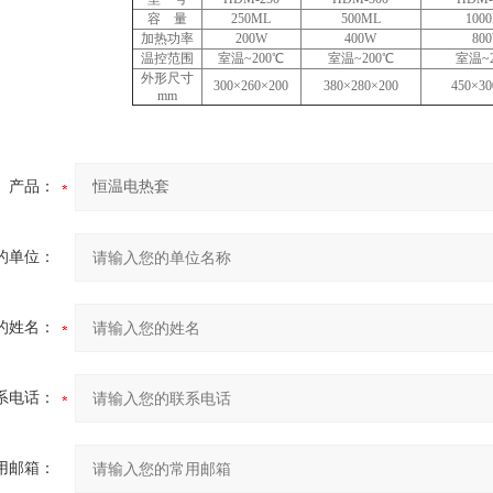
容 量
250ML
500ML
100
加热功率
200W
400W
80
温控范围
室温~200℃
室温~200℃
室温~2
外形尺寸
300×260×200
380×280×200
450×30
mm
产品：
的单位：
的姓名：
系电话：
用邮箱：