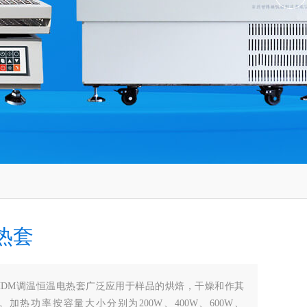
热套
HDM调温恒温电热套广泛应用于样品的烘焙，干燥和作其
加热功率按容量大小分别为200W、400W、600W、