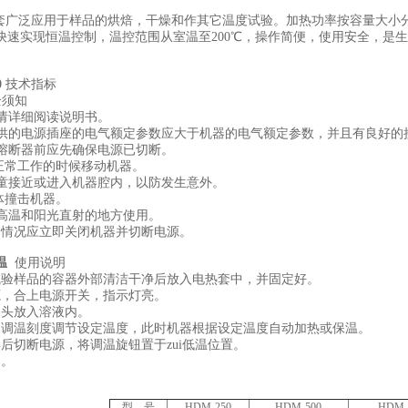
广泛应用于样品的烘焙，干燥和作其它温度试验。加热功率按容量大小分别为 2
快速实现恒温控制，温控范围从室温至200℃，操作简便，使用安全，是
。
0
技术指标
须知
前请详细阅读说明书。
提供的电源插座的电气额定参数应大于机器的电气额定参数，并且有良好的
换熔断器前应先确保电源已切断。
在正常工作的时候移动机器。
儿童接近或进入机器腔内，以防发生意外。
体撞击机器。
在高温和阳光直射的地方使用。
常情况应立即关闭机器并切断电源。
温
使用说明
试验样品的容器外部清洁干净后放入电热套中，并固定好。
源，合上电源开关，指示灯亮。
探头放入溶液内。
器调温刻度调节设定温度，此时机器根据设定温度自动加热或保温。
毕后切断电源，将调温旋钮置于zui低温位置。
器。
型 号
HDM-250
HDM-500
HDM-