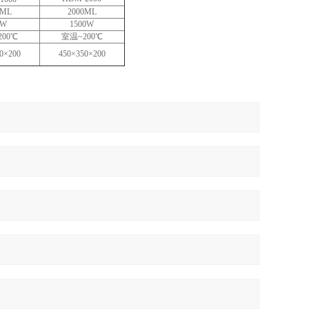
0ML
2000ML
0W
1500W
00℃
室温~200℃
0×200
450×350×200