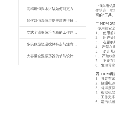
恒温电热套
高精度恒温水浴锅如何能更方便的使用
作填充，能
研的*工具
如何对恒温恒湿培养箱进行日常维护和保养？
二
HDM-25
使用前安全
立式全温振荡培养箱的工作原理与功能解析
1、 使用
2、 用户
3、 在更
多头数显恒温搅拌特点与注意事项
4、 严禁
5、 勿让
大容量全温振荡器的节能设计与性能优化
6、 严禁物
7、 不要
8、发现异
四 HDM调
1、将装有
2、接通电
3、将温度
4、根据机
5、工作完
6、清洁机