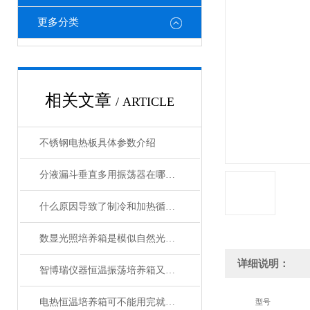
更多分类
相关文章
/ ARTICLE
不锈钢电热板具体参数介绍
分液漏斗垂直多用振荡器在哪些实验中应用广泛？
什么原因导致了制冷和加热循环槽的水路泄露？专业解答！
数显光照培养箱是模似自然光的恒温设备
详细说明：
智博瑞仪器恒温振荡培养箱又添新品
电热恒温培养箱可不能用完就算了，这些保养工作一定要做到位！
型号