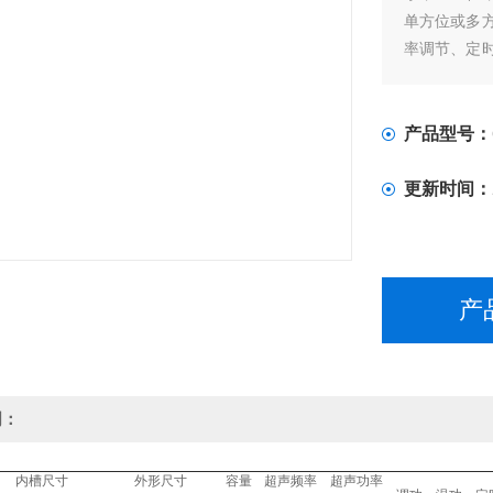
单方位或多
率调节、定
还可制作多
医药、机械
批量生产的
产品型号：
更新时间：
产
明：
内槽尺寸
外形尺寸
容量
超声频率
超声功率