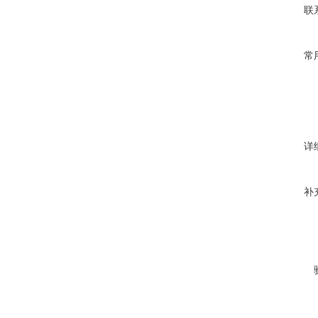
联
常
详
补