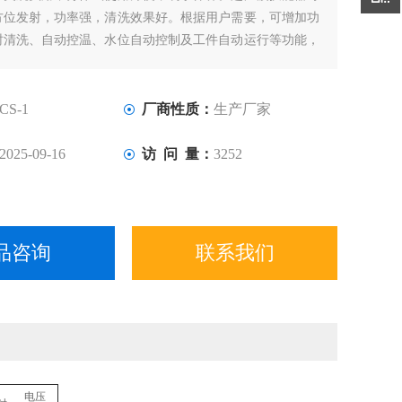
方位发射，功率强，清洗效果好。根据用户需要，可增加功
时清洗、自动控温、水位自动控制及工件自动运行等功能，
槽式，可以按客户的要求设计制作。主要用于电子、光学、
、汽车、电镀、液压、航空、纺织、化纤、超硬材料等行业
清洗。
CS-1
厂商性质：
生产厂家
2025-09-16
访 问 量：
3252
品咨询
联系我们
电压