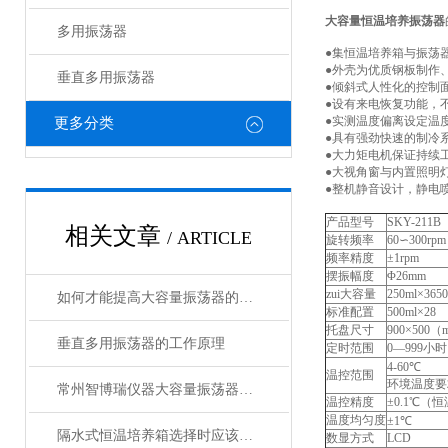
大容量恒温培养振荡器
多用振荡器
●集恒温培养箱与振荡
●外壳为优质钢板制作
垂直多用振荡器
●倾斜式人性化的控制
●设有来电恢复功能，
●实测温度偏离设定温
更多分类
●具有强劲快速的制冷
●大力矩电机保证持续
●大视角窗与内置照明
●整机静音设计，静电
产品型号
SKY-211B
相关文章
/ ARTICLE
旋转频率
60∽300rpm
频率精度
±1rpm
摆振幅度
Φ26mm
zui大容量
250ml×365
如何才能提高大容量振荡器的使用寿命？
标准配置
500ml×28
托盘尺寸
900×500
垂直多用振荡器的工作原理
定时范围
0—999小时
4-60℃
温控范围
环境温度要
常州智博瑞仪器大容量振荡器简介操作及注意事项
温控精度
±0.1℃（恒
温度均匀度
±1℃
隔水式恒温培养箱选择时应该考虑的主要因素有哪些?
数显方式
LCD