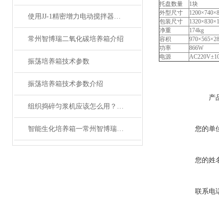
托盘数量
1块
外型尺寸
1200×740
使用JJ-1精密增力电动搅拌器搅拌皂液的一些注意事项
包装尺寸
1320×830
净重
174kg
常州智博瑞二氧化碳培养箱介绍
容积
970×565×
功率
866W
电源
AC220V±1
振荡培养箱技术参数
振荡培养箱技术参数介绍
产
组织捣碎匀浆机应该怎么用？这套方法值得学习！
智能生化培养箱一常州智博瑞仪器制造邮箱公司生产
您的单
您的姓
联系电