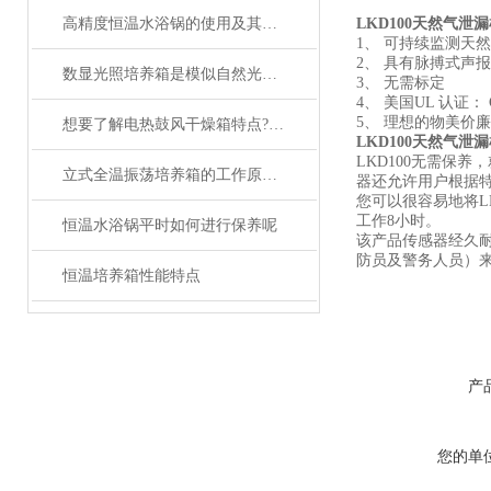
高精度恒温水浴锅的使用及其保养方法介绍
LKD100天然气泄
1、
可持续监测天然
2、 具有脉搏式声报
数显光照培养箱是模似自然光的恒温设备
3、 无需标定
4、 美国UL 认证： Cl
5、 理想的物美价
想要了解电热鼓风干燥箱特点?请看这里。
LKD100天然气泄
LKD100无需保养
立式全温振荡培养箱的工作原理与功能解析
器还允许用户根据
您可以很容易地将LK
工作8小时。
恒温水浴锅平时如何进行保养呢
该产品传感器经久
防员及警务人员）来说
恒温培养箱性能特点
产
您的单