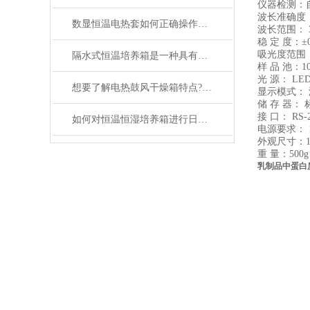
仪器检测：
波长准确度：
数显恒温电热套如何正确操作？这套方法你不得不知！
波长范围： 35
稳 定 度：±0.
吸光度范围：0.
隔水式恒温培养箱是一种具有加热和制冷双向调温系统
样 品 池：1
光 源： L
想要了解电热鼓风干燥箱特点?请看这里。
显示模式：
储 存 器：
接 口： RS-
如何对恒温恒湿培养箱进行日常维护和保养？
电源要求： 
外观尺寸：11
重 量：500g
乳制品中蛋白