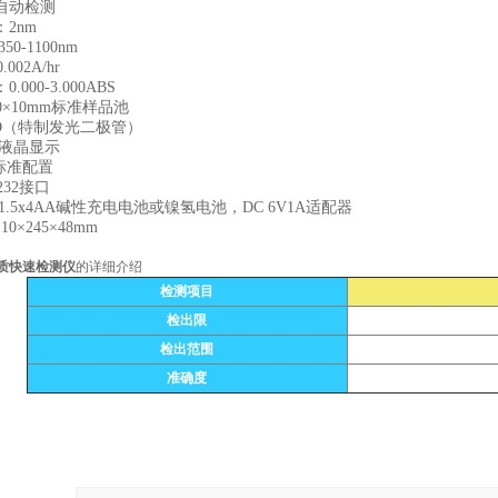
自动检测
2nm
0-1100nm
002A/hr
000-3.000ABS
0×10mm标准样品池
ED（特制发光二极管）
 液晶显示
 标准配置
232接口
1.5x4AA碱性充电电池或镍氢电池，DC 6V1A适配器
0×245×48mm
质快速检测仪
的详细介绍
检测项目
检出限
检出范围
准确度