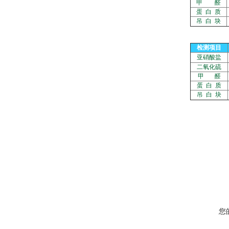
甲 醛
蛋 白 质
吊 白 块
检测项目
亚硝酸盐
二氧化硫
甲 醛
蛋 白 质
吊 白 块
您