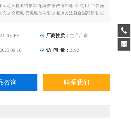
显示定量检测结果◎ 配备数据传送功能 ◎ 使用半*性光
长◎ 交流电/充电电池两用◎ 检测方法符合国家标准 ◎
，便于携带.
V-FV型 107800元
2120V-FV
厂商性质：
生产厂家
2025-09-16
访 问 量：
2192
品咨询
联系我们