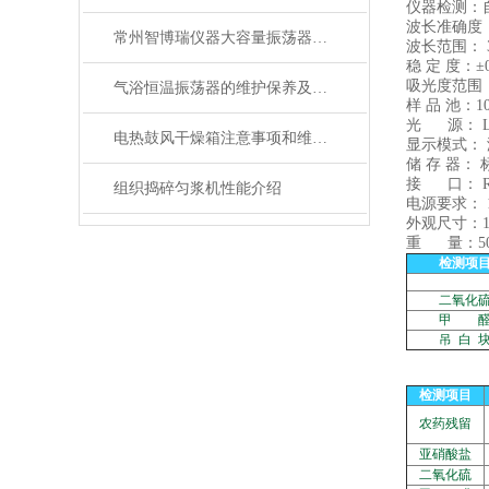
仪器检测：
波长准确度：
常州智博瑞仪器大容量振荡器简介操作及注意事项
波长范围： 35
稳 定 度：±0.
吸光度范围：0.
气浴恒温振荡器的维护保养及其注意事项总结
样 品 池：1
光 源： 
电热鼓风干燥箱注意事项和维修原理阐述
显示模式：
储 存 器：
接 口： RS
组织捣碎匀浆机性能介绍
电源要求： 
外观尺寸：11
重 量：50
检测项
二氧化
甲 
吊 白 
检测项目
农药残留
亚硝酸盐
二氧化硫