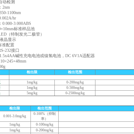
自动检测
2nm
0-1100nm
002A/hr
000-3.000ABS
0×10mm标准样品池
LED（特制发光二极管）
 液晶显示
 标准配置
-232接口
1.5x4AA碱性充电电池或镍氢电池，DC 6V1A适配器
0×245×48mm
0g
目
检出限
检出范围
硫
1mg/kg
0-200mg/kg
醛
1mg/kg
0-500mg/kg
块
5mg/kg
0-2500mg/kg
检出限
检出范围
0-100%（抑制
0.001-3.0mg/kg
率）
1mg/kg
0-100mg/kg
1mg/kg
0-200mg/kg