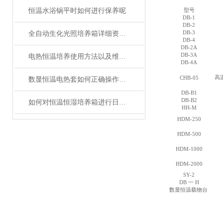
恒温水浴锅平时如何进行保养呢
型号
DB-1
DB-2
DB-3
全自动生化光照培养箱详细资料分析使用教程
DB-4
DB-2A
DB-3A
电热恒温培养使用方法以及维护与保养工作介绍
DB-4A
高
CHB-05
数显恒温电热套如何正确操作？这套方法你不得不知！
DB-B1
DB-B2
如何对恒温恒湿培养箱进行日常维护和保养？
HH-M
HDM-250
HDM-500
HDM-1000
HDM-2000
SY-2
DB
一
H
数显恒温载物台