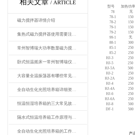
相关文章
/ ARTICLE
型号
加热功
无
78
78-1
150
磁力搅拌器详情介绍
78-2
150
79-1
150
79-2
150
集热式磁力搅拌器使用需要注意什么
无
99-1
88-1
300
85-1
250
常州智博瑞大功率数显磁力搅拌器介绍
85-2
250
HJ-3
250
卧式恒温摇床一常州智博瑞仪器制造有限公司生产
HJ-5
250
HJ-5A
500
HJ-2
250
大容量全温振荡器有哪些常见的应用领域？
HJ-2A
250
HJ-4
250
HJ-4A
250
全自动生化光照培养箱详细资料分析使用教程
HJ-6
250
HJ-6A
250
恒温恒湿培养箱的三大常见故障如何解决
HJ-8
500
DF-1
500
隔水式恒温培养箱工作原理与温控优势深度解析
全自动生化光照培养箱的工作原理解析
产