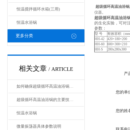
超级循环高温油浴锅
恒温搅拌循环水箱(三用)
仪器。
超级循环高温油浴
恒温水浴锅
的生化实验，可对
参数：
型 号
有效容积（m
更多分类
HH-42
420×180×200
HH-60
600×300×210
HH-S
280x280x300
相关文章
/ ARTICLE
产
如何确保超级循环高温油浴锅的安全性？
您的单
超级循环高温油浴锅的主要技术参数和用法
您的姓
恒温水浴锅
微量振荡器具体参数说明
联系电